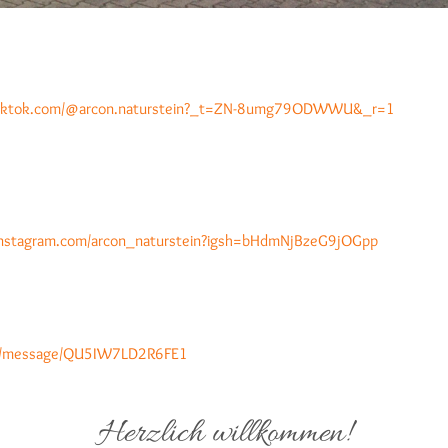
.tiktok.com/@arcon.naturstein?_t=ZN-8umg79ODWWU&_r=1
instagram.com/arcon_naturstein?igsh=bHdmNjBzeG9jOGpp
me/message/QU5IW7LD2R6FE1
Herzlich willkommen!